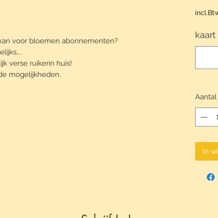
incl.Bt
kaart
cht kan voor bloemen abonnementen?
ijks,...
k verse ruikerin huis!
de mogelijkheden.
Aantal
In w