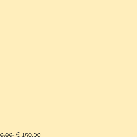
Normale
Verkoopprijs
0,00 
€ 150,00