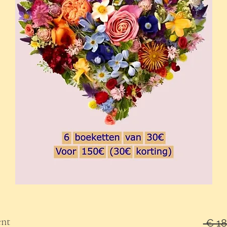
ent
 € 18