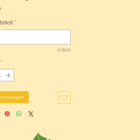
prijs
w
 tekst
*
0/500
*
inkelwagen