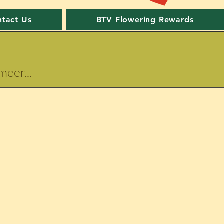
tact Us
BTV Flowering Rewards
eer...