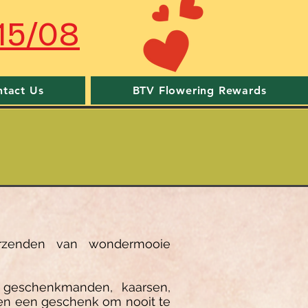
15/08
tact Us
BTV Flowering Rewards
rzenden van wondermooie
, geschenkmanden, kaarsen,
den een geschenk om nooit te