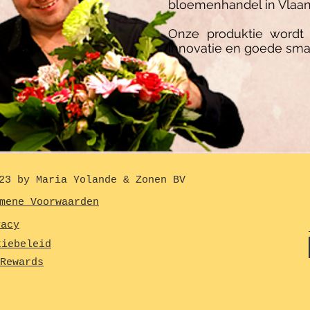
bloemenhandel in Vlaan
Onze produktie wordt 
Innovatie en goede sma
23 by Maria Yolande & Zonen BV
mene Voorwaarden
vacy
kiebeleid
Rewards