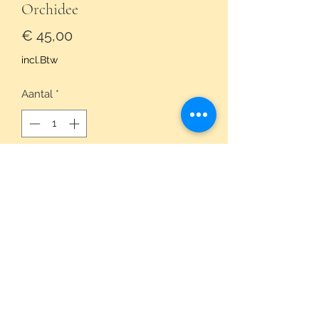
Orchidee
Prijs
€ 45,00
incl.Btw
Aantal
*
In winkelwagen
© 2023 by Maria Yolande & Zonen BV
Schrijf Je In
Sturen